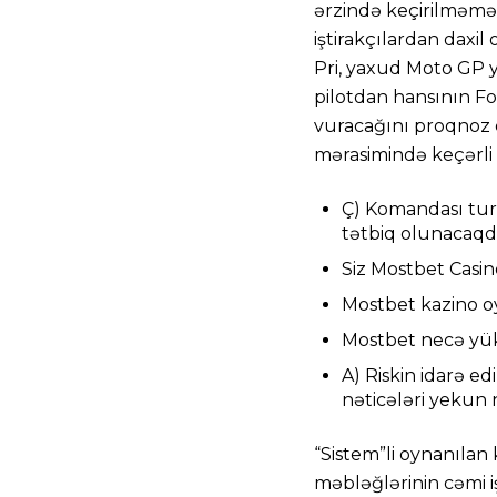
ərzində keçirilməmə
iştirakçılardan daxil
Pri, yaxud Moto GP ya
pilotdan hansının Fo
vuracağını proqnoz e
mərasimində keçərli s
Ç) Komandası turn
tətbiq olunacaqdı
Siz Mostbet Casin
Mostbet kazino oy
Mostbet necə yük
A) Riskin idarə e
nəticələri yekun 
“Sistem”li oynanıla
məbləğlərinin cəmi iş