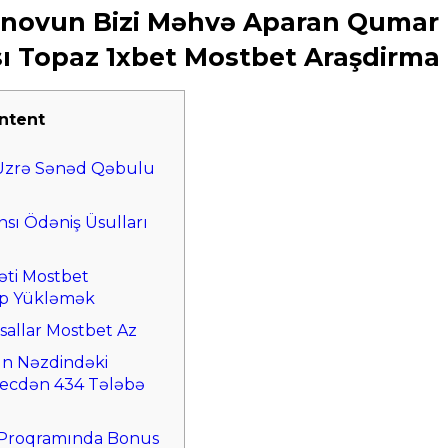
anovun Bizi Məhvə Aparan Qumar
ı Topaz 1xbet Mostbet Araşdirma
ntent
 Üzrə Sənəd Qəbulu
sı Ödəniş Üsulları
əti Mostbet
pp Yükləmək
sallar Mostbet Az
un Nəzdindəki
lecdən 434 Tələbə
 Proqramında Bonus