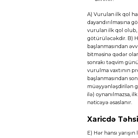
A) Vurulan ilk qol 
dayandırılmasına gö
vurulan ilk qol olub,
götürüləcəkdir. B) H
başlanmasından əvvə
bitməsinə qədər ola
sonrakı təqvim günü ə
vurulma vaxtının proq
başlanmasından sonra
müəyyənləşdirilən gü
ilə) oynanılmazsa, i
nəticəyə əsaslanır.
Xaricdə Təhs
E) Hər hansı yarışın 