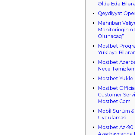
Əldə Edə Bilə
Qeydiyyat Ope
Mehriban Vəliyev
Monitorinqinin N
Olunacaq”
Mostbet Proqr
Yükləyə Bilər
Mostbet Azer
Necə Təmizləm
Mostbet Yukle
Mostbet Offici
Customer Servi
Mostbet Com
Mobi̇l Sürüm &
Uygulamasi
Mostbet Az-90 
Azərbaycanda K