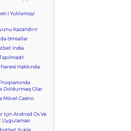
et-i Yükləməyi
yunu Kazandırır
da Əmsallar
stbet India
Tapılmadı!
hanesi Hakkında
 Proqramında
cə Doldurmaq Olar
a Móvel Casino
 Için Android Os Ve
et Uygulaması
ostbet Yukle