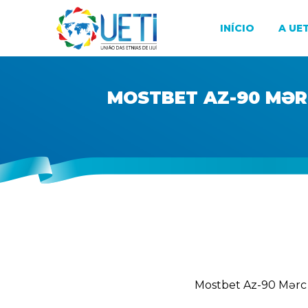
INÍCIO
A UET
MOSTBET AZ-90 MƏRC
Mostbet Az-90 Mərc 