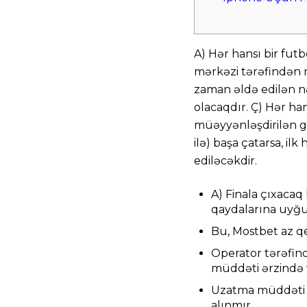
A) Hər hansı bir futb
mərkəzi tərəfindən r
zaman əldə edilən n
olacaqdır. Ç) Hər ha
müəyyənləşdirilən gü
ilə) başa çatarsa, i
ediləcəkdir.
A) Finala çıxacaq
qaydalarına uyğun
Bu, Mostbet az qe
Operator tərəfind
müddəti ərzində 
Uzatma müddəti v
alınmır.