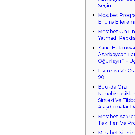
Seçim
Mostbet Proqr
Endirə Bilərəm
Mostbet On Lin
Yatmadı Reddis
Xarici Bukmeyk
Azərbaycanlıl
Oğurlayır? – Ü
Lisenziya Və Ə
90
Bdu-da Qızıl
Nanohissəcikləri
Sintezi Və Tibb
Araşdırmalar D
Mostbet Azərb
Təklifləri Və P
Mostbet Sitesi