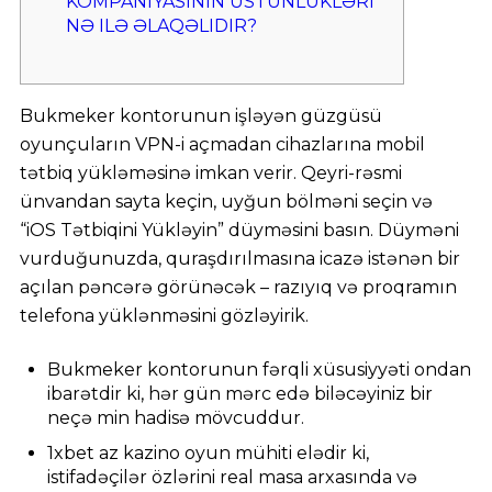
KOMPANIYASININ ÜSTÜNLÜKLƏRI
NƏ ILƏ ƏLAQƏLIDIR?
Bukmeker kontorunun işləyən güzgüsü
oyunçuların VPN-i açmadan cihazlarına mobil
tətbiq yükləməsinə imkan verir. Qeyri-rəsmi
ünvandan sayta keçin, uyğun bölməni seçin və
“iOS Tətbiqini Yükləyin” düyməsini basın. Düyməni
vurduğunuzda, quraşdırılmasına icazə istənən bir
açılan pəncərə görünəcək – razıyıq və proqramın
telefona yüklənməsini gözləyirik.
Bukmeker kontorunun fərqli xüsusiyyəti ondan
ibarətdir ki, hər gün mərc edə biləcəyiniz bir
neçə min hadisə mövcuddur.
1xbet az kazino oyun mühiti elədir ki,
istifadəçilər özlərini real masa arxasında və