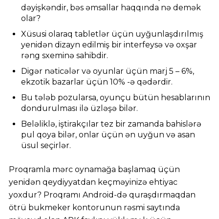
dəyişkəndir, bəs əmsallar haqqında nə demək
olar?
Xüsusi olaraq tabletlər üçün uyğunlaşdırılmış
yenidən dizayn edilmiş bir interfeysə və oxşar
rəng sxeminə sahibdir.
Digər nəticələr və oyunlar üçün marj 5 – 6%,
ekzotik bazarlar üçün 10% -ə qədərdir.
Bu tələb pozularsa, oyunçu bütün hesablarının
dondurulması ilə üzləşə bilər.
Beləliklə, iştirakçılar tez bir zamanda bahislərə
pul qoya bilər, onlar üçün ən uyğun və asan
üsul seçirlər.
Proqramla mərc oynamağa başlamaq üçün
yenidən qeydiyyatdan keçməyinizə ehtiyac
yoxdur? Proqramı Android-də quraşdırmaqdan
ötrü bukmeker kontorunun rəsmi saytında