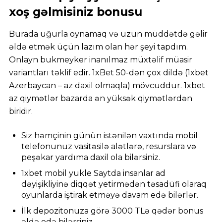
xoş gəlmisiniz bonusu
Burada uğurla oynamaq və uzun müddətdə gəlir
əldə etmək üçün lazım olan hər şeyi tapdım.
Onlayn bukmeyker inanılmaz müxtəlif müasir
variantları təklif edir. 1xBet 50-dən çox dildə (1xbet
Azerbaycan – az daxil olmaqla) mövcuddur. 1xbet
az qiymətlər bazarda ən yüksək qiymətlərdən
biridir.
Siz həmçinin günün istənilən vaxtında mobil
telefonunuz vasitəsilə alətlərə, resurslara və
peşəkar yardıma daxil ola bilərsiniz.
1xbet mobil yukle Saytda insanlar ad
dəyişikliyinə diqqət yetirmədən təsadüfi olaraq
oyunlarda iştirak etməyə davam edə bilərlər.
İlk depozitonuza görə 3000 TLə qədər bonus
əldə edə bilərsiniz.