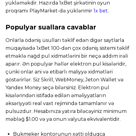
yükləməkdir. Hazırda 1xBet şirkətinin oyun
proqramı PlayMarket-də yüklənmir
1x bet
.
Populyar suallara cavablar
Onlarla ödəniş üsulları təklif edən digər saytlarla
müqayisədə 1xBet 100-dən çox ödəniş sistemi təklif
etməklə nağd pul xidmətlərini bir neçə addım irəli
aparır. Ən populyar həllər elektron pul kisələridir,
çünki onlar ani və etibarlı maliyyə xidmətləri
göstərirlər. Siz Skrill, WebMoney, Jeton Wallet və
Yandex Money seçə bilərsiniz. Elektron pul
kisələrindən istifadə edilən əməliyyatların
əksəriyyəti real vaxt rejimində tamamlanır və
pulsuzdur. Hesabınıza yatıra biləcəyiniz minimum
məbləğ $1.00 və ya onun valyuta ekvivalentidir.
Bukmeker kontorunun xətti olduqca