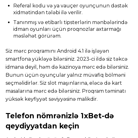
Referal kodu və ya vauçer oyunçunun dəstək
xidmətindən tələbi ilə verilir.
Tanınmış və etibarlı tipsterlərin mənbələrində
idman oyunları üçün proqnozlar axtarmağı
məsləhət görürəm.
Siz mərc proqramını Android 4.1 ilə işləyən
smartfona yükləyə bilərsiniz. 2023-ci ildə siz təkcə
idmana deyil, həm də kazinoya mərc edə bilərsiniz.
Bunun üçün oyunçular yalnız müvafiq bölməni
seçməlidirlər. Siz slot maşınlarına, eləcə də kart
masalarına mərc edə bilərsiniz. Proqram təminatı
yüksək keyfiyyət səviyyəsinə malikdir.
Telefon nömrənizlə 1xBet-də
qeydiyyatdan keçin