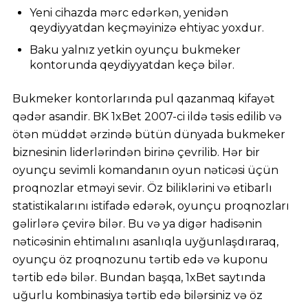
Yeni cihazda mərc edərkən, yenidən
qeydiyyatdan keçməyinizə ehtiyac yoxdur.
Baku yalnız yetkin oyunçu bukmeker
kontorunda qeydiyyatdan keçə bilər.
Bukmeker kontorlarında pul qazanmaq kifayət
qədər asandir. BK 1xBet 2007-ci ildə təsis edilib və
ötən müddət ərzində bütün dünyada bukmeker
biznesinin liderlərindən birinə çevrilib. Hər bir
oyunçu sevimli komandanın oyun nəticəsi üçün
proqnozlar etməyi sevir. Öz biliklərini və etibarlı
statistikalarını istifadə edərək, oyunçu proqnozları
gəlirlərə çevirə bilər. Bu və ya digər hadisənin
nəticəsinin ehtimalını asanlıqla uyğunlaşdıraraq,
oyunçu öz proqnozunu tərtib edə və kuponu
tərtib edə bilər. Bundan başqa, 1xBet saytında
uğurlu kombinasiya tərtib edə bilərsiniz və öz