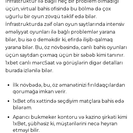
İnfrastruktur ilə bağlı heç bir problem olmadığı
üçün, virtual bahis ofisində bu bölmə də çox
uğurlu bir oyun zövqü təklif edə bilər.
İnfrastrukturda zəif olan oyun saytlarında intensiv
əməliyyat oyunları ilə bağlı problemlər yarana
bilər, bu isə o deməkdir ki, efirdə ilişib-qalmaq
yarana bilər. Bu, öz növbəsində, canlı bahis oyunları
üçün saytdan çıxmaq üçün bir səbəb kimi tanınır.
1xbet canlı mərcSaat və görüşlərin digər detalları
burada izlənilə bilər.
İlk növbədə, bu, öz əmanətinizi fırıldaqçılardan
qorumağa imkan verir.
1xBet ofis xəttində seçdiyim matçlara bahis edə
bilərəm.
Aparıcı bukmeker kontoru və kazino şirkəti kimi
1xBet, şübhəsiz ki, müştərilərini necə heyran
etməyi bilir.