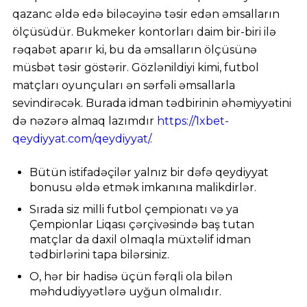
qazanc əldə edə biləcəyinə təsir edən əmsalların
ölçüsüdür. Bukmeker kontorları daim bir-biri ilə
rəqabət aparır ki, bu da əmsalların ölçüsünə
müsbət təsir göstərir. Gözlənildiyi kimi, futbol
matçları oyunçuları ən sərfəli əmsallarla
sevindirəcək. Burada idman tədbirinin əhəmiyyətini
də nəzərə almaq lazımdır
https://1xbet-
qeydiyyat.com/qeydiyyat/
.
Bütün istifadəçilər yalnız bir dəfə qeydiyyat
bonusu əldə etmək imkanına malikdirlər.
Sırada siz milli futbol çempionatı və ya
Çempionlar Liqası çərçivəsində baş tutan
matçlar da daxil olmaqla müxtəlif idman
tədbirlərini tapa bilərsiniz.
O, hər bir hadisə üçün fərqli ola bilən
məhdudiyyətlərə uyğun olmalıdır.