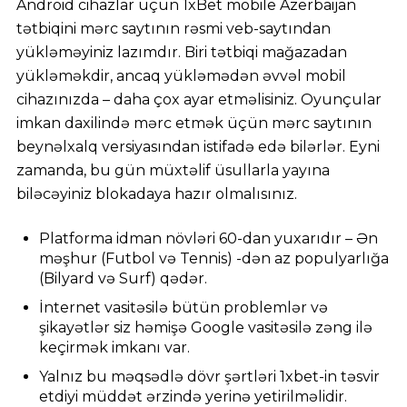
Android cihazlar üçün 1xBet mobile Azerbaijan
tətbiqini mərc saytının rəsmi veb-saytından
yükləməyiniz lazımdır. Biri tətbiqi mağazadan
yükləməkdir, ancaq yükləmədən əvvəl mobil
cihazınızda – daha çox ayar etməlisiniz. Oyunçular
imkan daxilində mərc etmək üçün mərc saytının
beynəlxalq versiyasından istifadə edə bilərlər. Eyni
zamanda, bu gün müxtəlif üsullarla yayına
biləcəyiniz blokadaya hazır olmalısınız.
Platforma idman növləri 60-dan yuxarıdır – Ən
məşhur (Futbol və Tennis) -dən az populyarlığa
(Bilyard və Surf) qədər.
İnternet vasitəsilə bütün problemlər və
şikayətlər siz həmişə Google vasitəsilə zəng ilə
keçirmək imkanı var.
Yalnız bu məqsədlə dövr şərtləri 1xbet-in təsvir
etdiyi müddət ərzində yerinə yetirilməlidir.