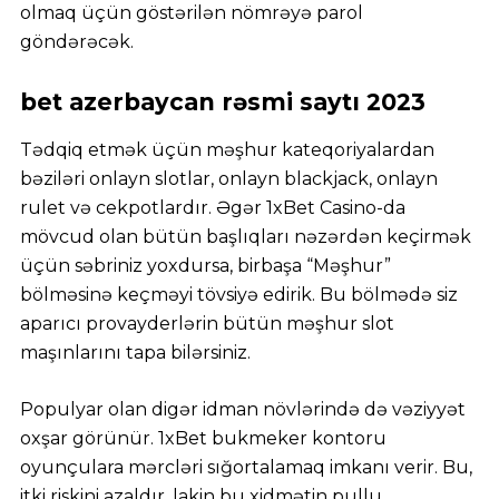
olmaq üçün göstərilən nömrəyə parol
göndərəcək.
bet azerbaycan rəsmi saytı 2023
Tədqiq etmək üçün məşhur kateqoriyalardan
bəziləri onlayn slotlar, onlayn blackjack, onlayn
rulet və cekpotlardır. Əgər 1xBet Casino-da
mövcud olan bütün başlıqları nəzərdən keçirmək
üçün səbriniz yoxdursa, birbaşa “Məşhur”
bölməsinə keçməyi tövsiyə edirik. Bu bölmədə siz
aparıcı provayderlərin bütün məşhur slot
maşınlarını tapa bilərsiniz.
Populyar olan digər idman növlərində də vəziyyət
oxşar görünür. 1xBet bukmeker kontoru
oyunçulara mərcləri sığortalamaq imkanı verir. Bu,
itki riskini azaldır, lakin bu xidmətin pullu