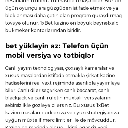
hesablarının dondurulması ilə üzləşə bilər. Bunun
üçün oyunçulara güzgüdən istifadə etmək və ya
bloklanması daha çətin olan proqram quraşdırmaq
tövsiyə olunur. 1xBet kazino ən böyük beynəlxalq
bukmeker kontorlarından biridir.
bet yükləyin az: Telefon üçün
mobil versiya və tətbiqlər
Canlı yayım texnologiyası, çoxsaylı kameralar və
xüsusi masalardan istifadə etməklə şirkət kazino
hadisələrini real vaxt rejimində asanlıqla yayımlaya
bilər. Canlı diler seçərkən canlı baccarat, canlı
blackjack və canlı ruletin müxtəlif versiyalarını
səbirsizliklə gözləyə bilərsiniz. Bu xüsusi 1xBet
kazino masaları büdcənizə və oyun strategiyanıza
uyğun müxtəlif mərc limitləri ilə də mövcuddur.
Kazino bölməsində olduğu kimi, əgər siz yeni