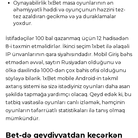
Oynayabilirlik 1xBet masa oyunlarının ən
əhəmiyyətli həddi və oyunçunun həzzini tez-
tez azaldıran gecikmə və ya duraklamalar
yoxdur.
İstifadəçilər 100 bal qazanmaq üçün 12 hadisədən
8-i təxmin etməlidirlər. İkinci seçim 1xbet ilə əlaqəli
IP ünvanlarının qara siyahısındadır. Mobil Giriş bəhs
etmədən əvvəl, saytın Rusiyadan olduğunu və
ölkə daxilində 1000-dən çox bahis ofisi olduğunu
söyləyə bilərik. 1xBet mobile Android-in təkmil
axtarış sistemi isə sizə istədiyiniz oyunları daha asan
şəkildə tapmağa yardımçı olacaq. Qeyd edək ki, bu
tətbiq vasitəsilə oyunları canlı izləmək, həmçinin
oyunların təfərrüatlı statistikaları ilə tanış olmaq
mümkündür.
Bet-də qeydiyyatdan keçərkən