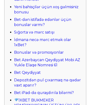
Yeni bahisçilər üçün xoş gəlmisiniz
bonusu
Bet-dən istifadə edənlər üçün
bonuslar varmı?
Sığorta və mərc satışı
İdmana necə mərc etmək olar
1xBet?
Bonuslar və promosyonlar
Bet Azerbaycan Qeydiyyat Mobi AZ
Yukle Elaqe Nomresi 61
Bet Qeydiyyat
Depozitdən pul çıxarmaq nə qədər
vaxt aparır?
Bet iPad-də quraşdırıla bilərmi?
1XBET BUKMEKER