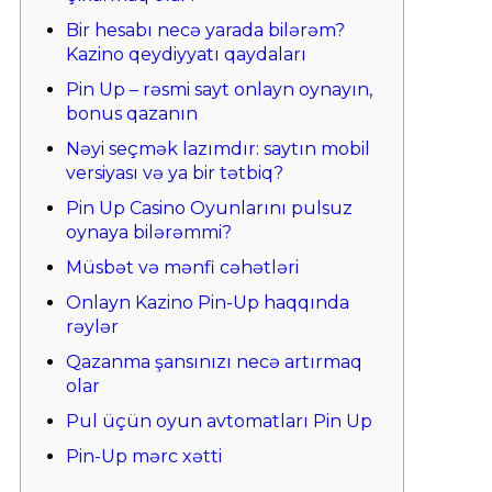
Bir hesabı necə yarada bilərəm?
Kazino qeydiyyatı qaydaları
Pin Up – rəsmi sayt onlayn oynayın,
bonus qazanın
Nəyi seçmək lazımdır: saytın mobil
versiyası və ya bir tətbiq?
Pin Up Casino Oyunlarını pulsuz
oynaya bilərəmmi?
Müsbət və mənfi cəhətləri
Onlayn Kazino Pin-Up haqqında
rəylər
Qazanma şansınızı necə artırmaq
olar
Pul üçün oyun avtomatları Pin Up
Pin-Up mərc xətti