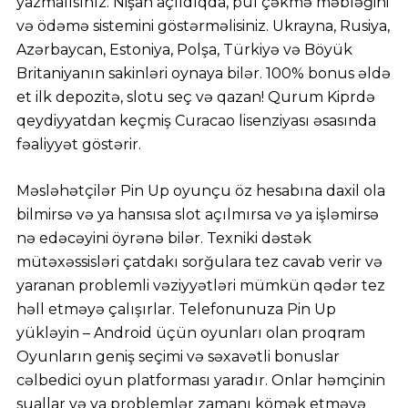
yazmalısınız. Nişan açıldıqda, pul çəkmə məbləğini
və ödəmə sistemini göstərməlisiniz. Ukrayna, Rusiya,
Azərbaycan, Estoniya, Polşa, Türkiyə və Böyük
Britaniyanın sakinləri oynaya bilər. 100% bonus əldə
et ilk depozitə, slotu seç və qazan! Qurum Kiprdə
qeydiyyatdan keçmiş Curacao lisenziyası əsasında
fəaliyyət göstərir.
Məsləhətçilər Pin Up oyunçu öz hesabına daxil ola
bilmirsə və ya hansısa slot açılmırsa və ya işləmirsə
nə edəcəyini öyrənə bilər. Texniki dəstək
mütəxəssisləri çatdakı sorğulara tez cavab verir və
yaranan problemli vəziyyətləri mümkün qədər tez
həll etməyə çalışırlar. Telefonunuza Pin Up
yükləyin – Android üçün oyunları olan proqram
Oyunların geniş seçimi və səxavətli bonuslar
cəlbedici oyun platforması yaradır. Onlar həmçinin
suallar və ya problemlər zamanı kömək etməyə