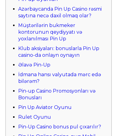
Azərbaycanda Pin Up Casino rəsmi
saytına necə daxil olmaq olar?
Müştərilərin bukmeker
kontorunun qeydiyyatı və
yoxlanılması Pin Up
Klub aksiyaları: bonuslarla Pin Up
casino-da onlayn oynayın
Əlavə Pin-Up
İdmana hansı valyutada mərc edə
bilərəm?
Pin-up Casino Promosyonları və
Bonusları
Pin Up Aviator Oyunu
Rulet Oyunu
Pin-Up Casino bonus pul çıxarılır?