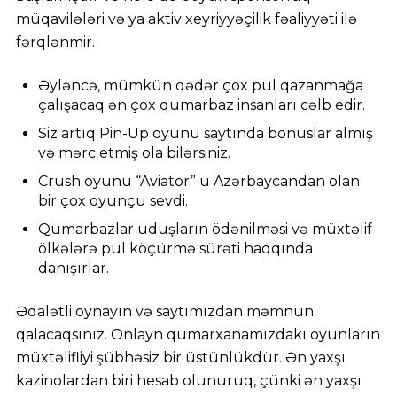
müqavilələri və ya aktiv xeyriyyəçilik fəaliyyəti ilə
fərqlənmir.
Əyləncə, mümkün qədər çox pul qazanmağa
çalışacaq ən çox qumarbaz insanları cəlb edir.
Siz artıq Pin-Up oyunu saytında bonuslar almış
və mərc etmiş ola bilərsiniz.
Crush oyunu “Aviator” u Azərbaycandan olan
bir çox oyunçu sevdi.
Qumarbazlar uduşların ödənilməsi və müxtəlif
ölkələrə pul köçürmə sürəti haqqında
danışırlar.
Ədalətli oynayın və saytımızdan məmnun
qalacaqsınız. Onlayn qumarxanamızdakı oyunların
müxtəlifliyi şübhəsiz bir üstünlükdür. Ən yaxşı
kazinolardan biri hesab olunuruq, çünki ən yaxşı