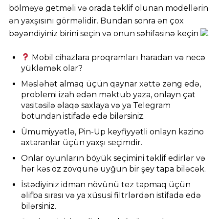
bölməyə getməli və orada təklif olunan modellərin
ən yaxşısını görməlidir. Bundan sonra ən çox
bəyəndiyiniz birini seçin və onun səhifəsinə keçin
.
Mobil cihazlara proqramları haradan və necə
yükləmək olar?
Məsləhət almaq üçün qaynar xəttə zəng edə,
problemi izah edən məktub yaza, onlayn çat
vasitəsilə əlaqə saxlaya və ya Telegram
botundan istifadə edə bilərsiniz.
Ümumiyyətlə, Pin-Up keyfiyyətli onlayn kazino
axtaranlar üçün yaxşı seçimdir.
Onlar oyunların böyük seçimini təklif edirlər və
hər kəs öz zövqünə uyğun bir şey tapa biləcək.
İstədiyiniz idman növünü tez tapmaq üçün
əlifba sırası və ya xüsusi filtrlərdən istifadə edə
bilərsiniz.