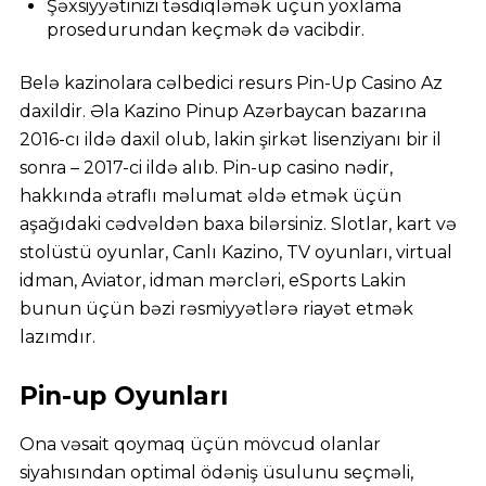
Şəxsiyyətinizi təsdiqləmək üçün yoxlama
prosedurundan keçmək də vacibdir.
Belə kazinolara cəlbedici resurs Pin-Up Casino Az
daxildir. Əla Kazino Pinup Azərbaycan bazarına
2016-cı ildə daxil olub, lakin şirkət lisenziyanı bir il
sonra – 2017-ci ildə alıb. Pin-up casino nədir,
hakkında ətraflı məlumat əldə etmək üçün
aşağıdaki cədvəldən baxa bilərsiniz. Slotlar, kart və
stolüstü oyunlar, Canlı Kazino, TV oyunları, virtual
idman, Aviator, idman mərcləri, eSports Lakin
bunun üçün bəzi rəsmiyyətlərə riayət etmək
lazımdır.
Pin-up Oyunları
Ona vəsait qoymaq üçün mövcud olanlar
siyahısından optimal ödəniş üsulunu seçməli,