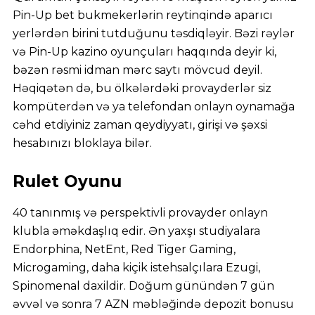
Pin-Up bet bukmekerlərin reytinqində aparıcı
yerlərdən birini tutduğunu təsdiqləyir. Bəzi rəylər
və Pin-Up kazino oyunçuları haqqında deyir ki,
bəzən rəsmi idman mərc saytı mövcud deyil.
Həqiqətən də, bu ölkələrdəki provayderlər siz
kompüterdən və ya telefondan onlayn oynamağa
cəhd etdiyiniz zaman qeydiyyatı, girişi və şəxsi
hesabınızı bloklaya bilər.
Rulet Oyunu
40 tanınmış və perspektivli provayder onlayn
klubla əməkdaşlıq edir. Ən yaxşı studiyalara
Endorphina, NetEnt, Red Tiger Gaming,
Microgaming, daha kiçik istehsalçılara Ezugi,
Spinomenal daxildir. Doğum günündən 7 gün
əvvəl və sonra 7 AZN məbləğində depozit bonusu