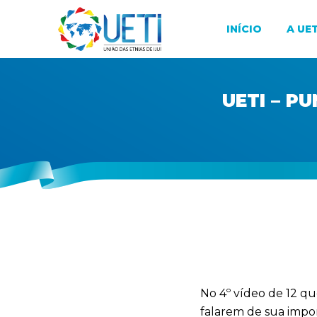
INÍCIO
A UET
UETI – P
No 4º vídeo de 12 
falarem de sua impor