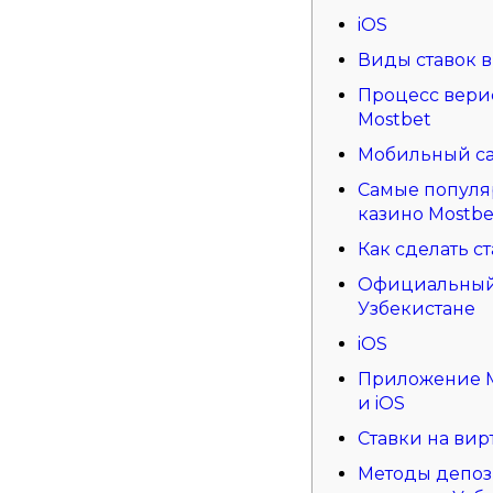
iOS
Виды ставок в
Процесс вери
Mostbet
Мобильный са
Самые популя
казино Mostbe
Как сделать ст
Официальный 
Узбекистане
iOS
Приложение M
и iOS
Ставки на вир
Методы депоз