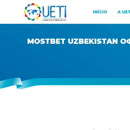
INÍCIO
A UET
MOSTBET UZBEKISTAN 