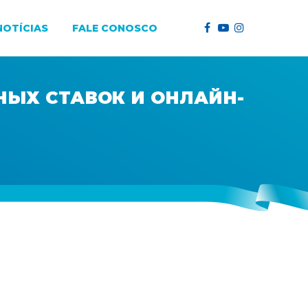
NOTÍCIAS
FALE CONOSCO
НЫХ СТАВОК И ОНЛАЙН-