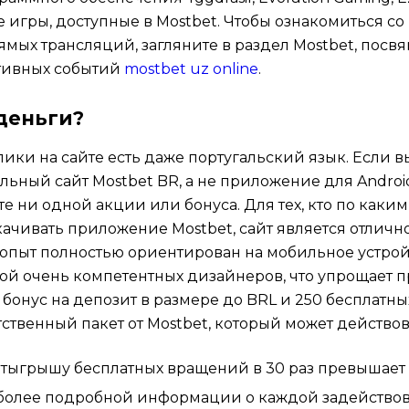
 игры, доступные в Mostbet. Чтобы ознакомиться со
мых трансляций, загляните в раздел Mostbet, по
тивных событий
mostbet uz online
.
деньги?
лики на сайте есть даже португальский язык. Если 
льный сайт Mostbet BR, а не приложение для Andro
те ни одной акции или бонуса. Для тех, кто по как
качивать приложение Mostbet, сайт является отличн
опыт полностью ориентирован на мобильное устройс
ой очень компетентных дизайнеров, что упрощает 
 бонус на депозит в размере до BRL и 250 бесплат
твенный пакет от Mostbet, который может действова
отыгрышу бесплатных вращений в 30 раз превышает 
более подробной информации о каждой задейство