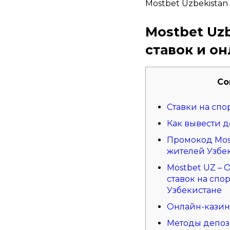
Mostbet Uzbekista
Mostbet Uz
ставок и он
Co
Ставки на спо
Как вывести 
Промокод Mos
жителей Узбе
Mostbet UZ –
ставок на спор
Узбекистане
Онлайн-казин
Методы депоз