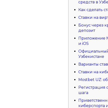
средств в Узб
Как сделать ст
Ставки на вир
Бонус через 
депозит
Приложение M
и iOS
Официальный 
Узбекистане
Варианты став
Ставки на киб
Mostbet UZ: о
Регистрация сч
шага
Приветственн
киберспорта 