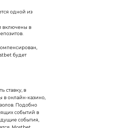
ется одной из
й включены в
депозитов.
 компенсирован,
stbet будет
ь ставку, в
ы в онлайн-казино,
волов. Подобно
оящих событий в
удущие события,
тся. Mostbet