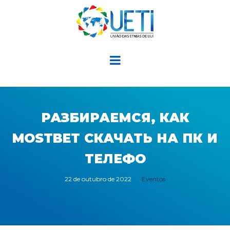
РАЗБИРАЕМСЯ, КАК
MOSTBET СКАЧАТЬ НА ПК И
ТЕЛЕФО
22 de outubro de 2022
Eventos