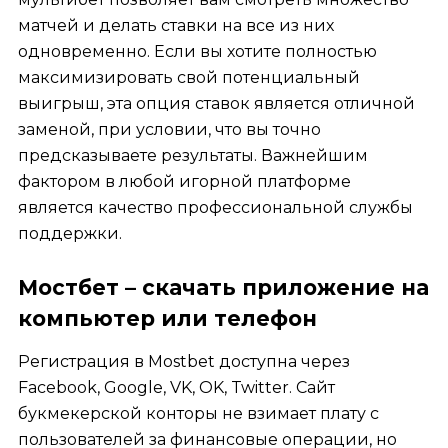
матчей и делать ставки на все из них
одновременно. Если вы хотите полностью
максимизировать свой потенциальный
выигрыш, эта опция ставок является отличной
заменой, при условии, что вы точно
предсказываете результаты. Важнейшим
фактором в любой игорной платформе
является качество профессиональной службы
поддержки.
Мостбет – скачать приложение на
компьютер или телефон
Регистрация в Mostbet доступна через
Facebook, Google, VK, OK, Twitter. Сайт
букмекерской конторы не взимает плату с
пользователей за финансовые операции, но