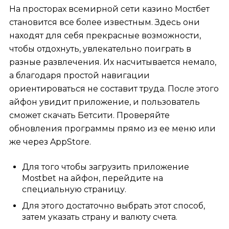
На просторах всемирной сети казино Мостбет
становится все более известным. Здесь они
находят для себя прекрасные возможности,
чтобы отдохнуть, увлекательно поиграть в
разные развлечения. Их насчитывается немало,
а благодаря простой навигации
ориентироваться не составит труда. После этого
айфон увидит приложение, и пользователь
сможет скачать Бетсити. Проверяйте
обновления программы прямо из ее меню или
же через AppStore.
Для того чтобы загрузить приложение
Mostbet на айфон, перейдите на
специальную страницу.
Для этого достаточно выбрать этот способ,
затем указать страну и валюту счета.