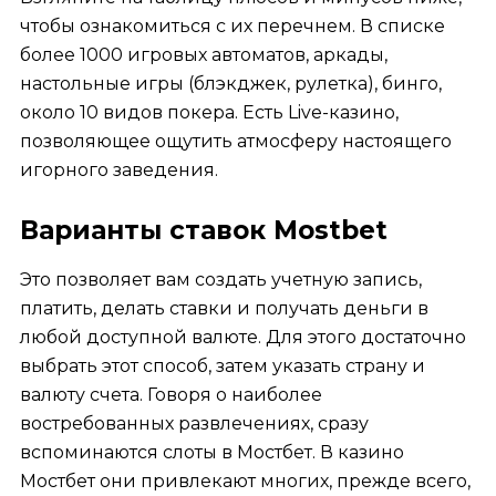
чтобы ознакомиться с их перечнем. В списке
более 1000 игровых автоматов, аркады,
настольные игры (блэкджек, рулетка), бинго,
около 10 видов покера. Есть Live-казино,
позволяющее ощутить атмосферу настоящего
игорного заведения.
Варианты ставок Mostbet
Это позволяет вам создать учетную запись,
платить, делать ставки и получать деньги в
любой доступной валюте. Для этого достаточно
выбрать этот способ, затем указать страну и
валюту счета. Говоря о наиболее
востребованных развлечениях, сразу
вспоминаются слоты в Мостбет. В казино
Мостбет они привлекают многих, прежде всего,