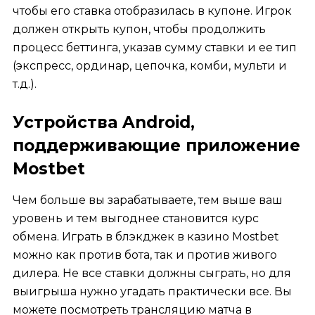
чтобы его ставка отобразилась в купоне. Игрок
должен открыть купон, чтобы продолжить
процесс беттинга, указав сумму ставки и ее тип
(экспресс, ординар, цепочка, комби, мульти и
т.д.).
Устройства Android,
поддерживающие приложение
Mostbet
Чем больше вы зарабатываете, тем выше ваш
уровень и тем выгоднее становится курс
обмена. Играть в блэкджек в казино Mostbet
можно как против бота, так и против живого
дилера. Не все ставки должны сыграть, но для
выигрыша нужно угадать практически все. Вы
можете посмотреть трансляцию матча в