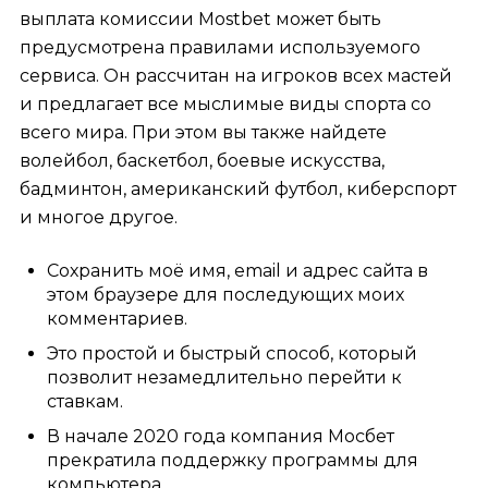
выплата комиссии Mostbet может быть
предусмотрена правилами используемого
сервиса. Он рассчитан на игроков всех мастей
и предлагает все мыслимые виды спорта со
всего мира. При этом вы также найдете
волейбол, баскетбол, боевые искусства,
бадминтон, американский футбол, киберспорт
и многое другое.
Сохранить моё имя, email и адрес сайта в
этом браузере для последующих моих
комментариев.
Это простой и быстрый способ, который
позволит незамедлительно перейти к
ставкам.
В начале 2020 года компания Мосбет
прекратила поддержку программы для
компьютера.