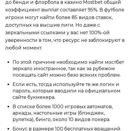
до бенди и флорбола в казино Mostbet общий
коэффициент выплат составляет 95%. В футболе
игроки могут найти более 85 видов ставок,
доступных на высшие лиги. Но даже с
зеркальными ссылками у вас нет 100%-ой
уверенности в том, что ресурс не заблокируют в
любой момент.
По этой причине необходимо найти мостбет
зеркало иностранное, так как за рубежом
посещать сайт можно безо всяких проблем.
Если есть, тогда используйте те же логин и
пароль, которые вводили на официальном
сайте букмекера.
В списке более 1000 игровых автоматов,
аркады, настольные игры (блэкджек,
рулетка), бинго, около 10 видов покера.
Бонус в размере 100 бесплатных вращений