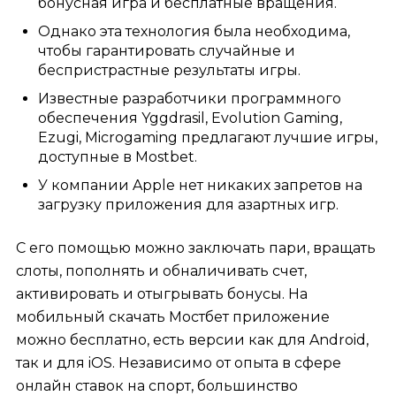
бонусная игра и бесплатные вращения.
Однако эта технология была необходима,
чтобы гарантировать случайные и
беспристрастные результаты игры.
Известные разработчики программного
обеспечения Yggdrasil, Evolution Gaming,
Ezugi, Microgaming предлагают лучшие игры,
доступные в Mostbet.
У компании Apple нет никаких запретов на
загрузку приложения для азартных игр.
С его помощью можно заключать пари, вращать
слоты, пополнять и обналичивать счет,
активировать и отыгрывать бонусы. На
мобильный скачать Мостбет приложение
можно бесплатно, есть версии как для Android,
так и для iOS. Независимо от опыта в сфере
онлайн ставок на спорт, большинство