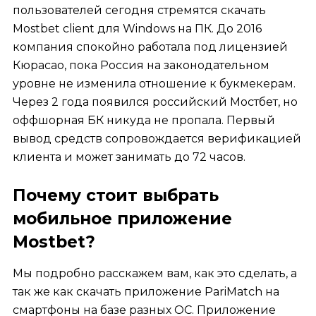
пользователей сегодня стремятся скачать
Mostbet client для Windows на ПК. До 2016
компания спокойно работала под лицензией
Кюрасао, пока Россия на законодательном
уровне не изменила отношение к букмекерам.
Через 2 года появился российский Мостбет, но
оффшорная БК никуда не пропала. Первый
вывод средств сопровождается верификацией
клиента и может занимать до 72 часов.
Почему стоит выбрать
мобильное приложение
Mostbet?
Мы подробно расскажем вам, как это сделать, а
так же как скачать приложение PariMatch на
смартфоны на базе разных ОС. Приложение