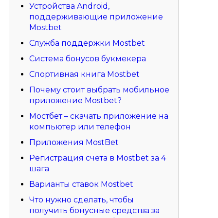
Устройства Android,
поддерживающие приложение
Mostbet
Служба поддержки Mostbet
Система бонусов букмекера
Спортивная книга Mostbet
Почему стоит выбрать мобильное
приложение Mostbet?
Мостбет – скачать приложение на
компьютер или телефон
Приложения MostBet
Регистрация счета в Mostbet за 4
шага
Варианты ставок Mostbet
Что нужно сделать, чтобы
получить бонусные средства за