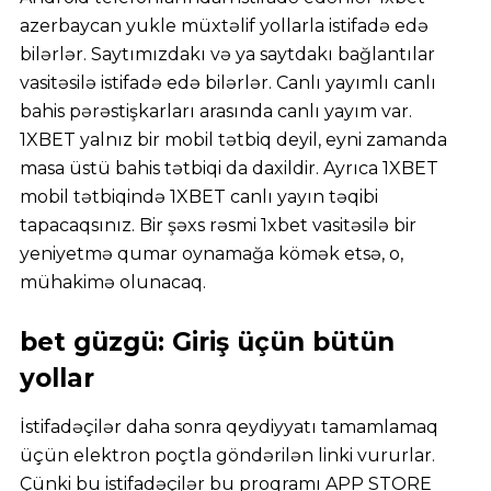
azerbaycan yukle müxtəlif yollarla istifadə edə
bilərlər. Saytımızdakı və ya saytdakı bağlantılar
vasitəsilə istifadə edə bilərlər. Canlı yayımlı canlı
bahis pərəstişkarları arasında canlı yayım var.
1XBET yalnız bir mobil tətbiq deyil, eyni zamanda
masa üstü bahis tətbiqi da daxildir. Ayrıca 1XBET
mobil tətbiqində 1XBET canlı yayın təqibi
tapacaqsınız. Bir şəxs rəsmi 1xbet vasitəsilə bir
yeniyetmə qumar oynamağa kömək etsə, o,
mühakimə olunacaq.
bet güzgü: Giriş üçün bütün
yollar
İstifadəçilər daha sonra qeydiyyatı tamamlamaq
üçün elektron poçtla göndərilən linki vururlar.
Çünki bu istifadəçilər bu proqramı APP STORE