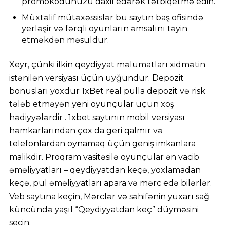
promokodunuzu daxil edərək tətbiqetmə edin.
Müxtəlif mütəxəssislər bu saytın baş ofisində
yerləşir və fərqli oyunların əmsalını təyin
etməkdən məsuldur.
Xeyr, çünki ilkin qeydiyyat məlumatları xidmətin
istənilən versiyası üçün uyğundur. Depozit
bonusları yoxdur 1xBet real pulla depozit və risk
tələb etməyən yeni oyunçular üçün xoş
hədiyyələrdir . 1xbet saytının mobil versiyası
həmkarlarından çox da geri qalmır və
telefonlardan oynamaq üçün geniş imkanlara
malikdir. Proqram vasitəsilə oyunçular ən vacib
əməliyyatları – qeydiyyatdan keçə, yoxlamadan
keçə, pul əməliyyatları apara və mərc edə bilərlər.
Veb saytına keçin, Mərclər və səhifənin yuxarı sağ
küncündə yaşıl “Qeydiyyatdan keç” düyməsini
secin.