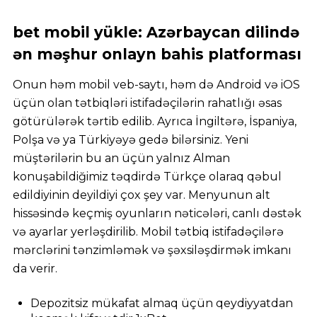
bet mobil yükle: Azərbaycan dilində
ən məşhur onlayn bahis platforması
Onun həm mobil veb-saytı, həm də Android və iOS
üçün olan tətbiqləri istifadəçilərin rahatlığı əsas
götürülərək tərtib edilib. Ayrıca İngiltərə, İspaniya,
Polşa və ya Türkiyəyə gedə bilərsiniz. Yeni
müştərilərin bu an üçün yalnız Alman
konuşabildiğimiz təqdirdə Türkçe olaraq qəbul
edildiyinin deyildiyi çox şey var. Menyunun alt
hissəsində keçmiş oyunların nəticələri, canlı dəstək
və ayarlar yerləşdirilib. Mobil tətbiq istifadəçilərə
mərclərini tənzimləmək və şəxsiləşdirmək imkanı
da verir.
Depozitsiz mükafat almaq üçün qeydiyyatdan