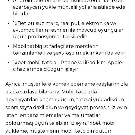
Android telefonlarından istifadə edənlər 1xbet
azerbaycan yukle müxtəlif yollarla istifadə edə
bilərlər.
1xBet pulsuz mərc, real pul, elektronika və
avtomobillərin rəsmləri ilə mövcud oyunçular
üçün promosyonlar təşkil edin.
Mobil tətbiq istifadəçilərə mərclərini
tənzimləmək və şəxsiləşdirmək imkanı da verir.
1xbet mobil tətbiqi, iPhone və iPad kimi Apple
cihazlarında düzgün işləyir.
Ayrıca, müştərilərə kömək edən əməkdaşlarımızla
əlaqə saxlaya bilərsiniz. Mobil tətbiqdə
qeydiyyatdan keçmək üçün, tətbiqi yüklədikdən
sonra sayta daxil olun və qeydiyyat prosesini izləyin.
İstənilən tənzimləmələr və məlumatları
doldurmaq üçün tələbləri izləyin. 1xbet mobil
yükləmə, müştərilərin mobil tətbiqin bütün