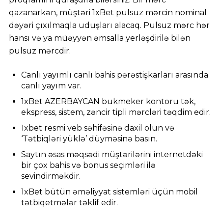
qazanarkən, müştəri 1xBet pulsuz mərcin nominal
dəyəri çıxılmaqla uduşları alacaq. Pulsuz mərc hər
hansı və ya müəyyən əmsalla yerləşdirilə bilən
pulsuz mərcdir.
Canlı yayımlı canlı bahis pərəstişkarları arasında
canlı yayım var.
1xBet AZERBAYCAN bukmeker kontoru tək,
ekspress, sistem, zəncir tipli mərcləri təqdim edir.
1xbet resmi veb səhifəsinə daxil olun və
‘Tətbiqləri yüklə’ düyməsinə basın.
Saytın əsas məqsədi müştərilərini internetdəki
bir çox bahis və bonus seçimləri ilə
sevindirməkdir.
1xBet bütün əməliyyat sistemləri üçün mobil
tətbiqetmələr təklif edir.