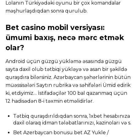
Lolanın Türkiyədəki oyunu bir çox komandalar
məşhurlaşdıqdan sonra qurulub.
Bet casino mobil versiyası:
ümumi baxış, necə mərc etmək
olar?
Android üçün güzgü yükləmə əsasında güzgü
sayta daxil olub tətbiqi yükləyə və asan bir şəkildə
quraşdıra bilərsiniz. Azərbaycan şəhərlərinin bütün
müəssisələri Saytın rubrika və səhifələri Ümid edirik
ki, etdiyimiz… İstifadəçilər 100 bal qazanmaq üçün
12 hadisədən 8-i təxmin etməlidirlər.
Tətbiq quraşdırıldıqdan sonra, 1xbet hesabınıza
daxil olaraq idman tələbatlarınızı, kazinoları və s.
Bet Azerbaycan bonusu bet AZ Yukle /