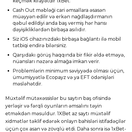
keçmək kifayətdir 1xBet.
Cash Out məbləği cari əmsallara əsasən
müəyyən edilir və erkən nağdlaşdırmanın
qəbul edildiyi anda baş vermiş hər hansı
dəyişikliklərdən birbaşa asılıdır.
Siz iOS cihazınızdakı birbaşa bağlantı ilə mobil
tətbiqi endirə bilərsiniz.
Qarşıdakı görüş haqqında bir fikir əldə etməyə,
nüansları nəzərə almağa imkan verir.
Problemlərin minimum səviyyədə olması üçün,
ümumiyyətlə Ecopayz və ya EFT ödənişləri
məsləhətdir.
Müxtəlif mütəxəssislər bu saytın baş ofisində
yerləşir və fərqli oyunların əmsalını təyin
etməkdən məsuldur. 1XBet az saytı müxtəlif
xidmətlər təklif edərək onlayn bahisləri istifadəçilər
üçün çox asan və zövqlü etdi. Daha sonra isə 1xBet-