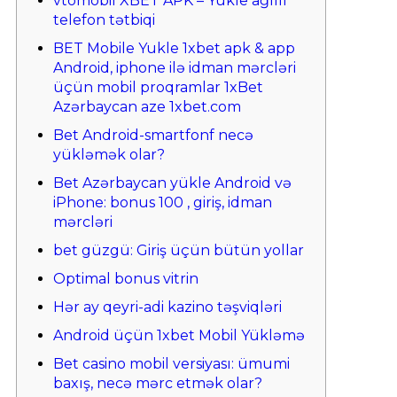
vtomobil XBET APK – Yukle ağıllı
telefon tətbiqi
BET Mobile Yukle 1xbet apk & app
Android, iphone ilə idman mərcləri
üçün mobil proqramlar 1xBet
Azərbaycan aze 1xbet.com
Bet Android-smartfonf necə
yükləmək olar?
Bet Azərbaycan yükle Android və
iPhone: bonus 100 , giriş, idman
mərcləri
bet güzgü: Giriş üçün bütün yollar
Optimal bonus vitrin
Hər ay qeyri-adi kazino təşviqləri
Android üçün 1xbet Mobil Yükləmə
Bet casino mobil versiyası: ümumi
baxış, necə mərc etmək olar?