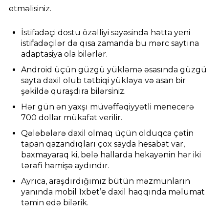
etməlisiniz.
İstifadəçi dostu özəlliyi sayəsində hətta yeni
istifadəçilər də qısa zamanda bu mərc saytına
adaptasiya ola bilərlər.
Android üçün güzgü yükləmə əsasında güzgü
sayta daxil olub tətbiqi yükləyə və asan bir
şəkildə quraşdıra bilərsiniz.
Hər gün ən yaxşı müvəffəqiyyətli menecerə
700 dollar mükafat verilir.
Qələbələrə daxil olmaq üçün olduqca çətin
tapan qazandıqları çox sayda hesabat var,
baxmayaraq ki, belə hallarda hekayənin hər iki
tərəfi həmişə aydındır.
Ayrıca, araşdırdığımız bütün məzmunların
yanında mobil 1xbet’e daxil haqqında məlumat
təmin edə bilərik.