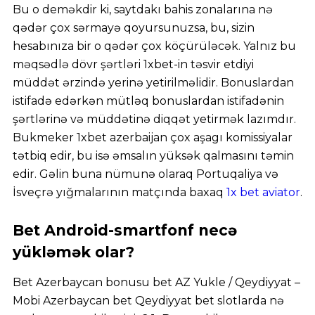
Bu o deməkdir ki, saytdakı bahis zonalarına nə
qədər çox sərmayə qoyursunuzsa, bu, sizin
hesabınıza bir o qədər çox köçürüləcək. Yalnız bu
məqsədlə dövr şərtləri 1xbet-in təsvir etdiyi
müddət ərzində yerinə yetirilməlidir. Bonuslardan
istifadə edərkən mütləq bonuslardan istifadənin
şərtlərinə və müddətinə diqqət yetirmək lazımdır.
Bukmeker 1xbet azerbaijan çox aşagı komissiyalar
tətbiq edir, bu isə əmsalın yüksək qalmasını təmin
edir. Gəlin buna nümunə olaraq Portuqaliya və
İsveçrə yığmalarının matçında baxaq
1x bet aviator
.
Bet Android-smartfonf necə
yükləmək olar?
Bet Azerbaycan bonusu bet AZ Yukle / Qeydiyyat –
Mobi Azerbaycan bet Qeydiyyat bet slotlarda nə