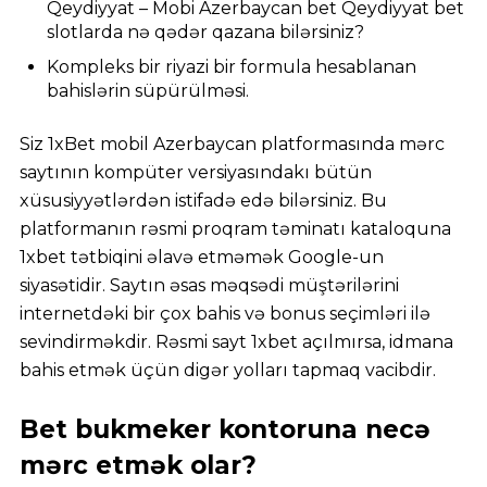
Qeydiyyat – Mobi Azerbaycan bet Qeydiyyat bet
slotlarda nə qədər qazana bilərsiniz?
Kompleks bir riyazi bir formula hesablanan
bahislərin süpürülməsi.
Siz 1xBet mobil Azerbaycan platformasında mərc
saytının kompüter versiyasındakı bütün
xüsusiyyətlərdən istifadə edə bilərsiniz. Bu
platformanın rəsmi proqram təminatı kataloquna
1xbet tətbiqini əlavə etməmək Google-un
siyasətidir. Saytın əsas məqsədi müştərilərini
internetdəki bir çox bahis və bonus seçimləri ilə
sevindirməkdir. Rəsmi sayt 1xbet açılmırsa, idmana
bahis etmək üçün digər yolları tapmaq vacibdir.
Bet bukmeker kontoruna necə
mərc etmək olar?