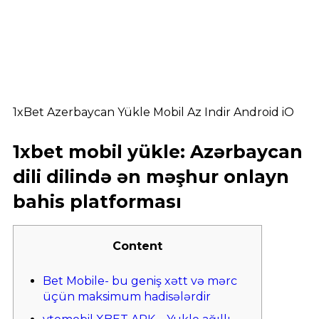
1xBet Azerbaycan Yükle Mobil Az Indir Android iO
1xbet mobil yükle: Azərbaycan
dili dilində ən məşhur onlayn
bahis platforması
Content
Bet Mobile- bu geniş xətt və mərc
üçün maksimum hadisələrdir